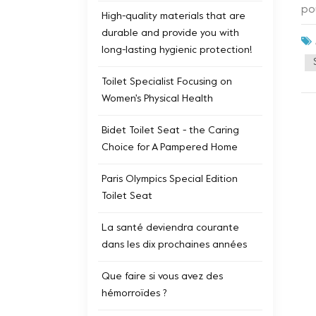
po
High-quality materials that are
pa
durable and provide you with
al
long-lasting hygienic protection!
bi
à 
Toilet Specialist Focusing on
te
Women's Physical Health
pr
se
Bidet Toilet Seat - the Caring
so
Choice for A Pampered Home
co
tr
Paris Olympics Special Edition
fon
Toilet Seat
so
La santé deviendra courante
ga
dans les dix prochaines années
qu
sal
Que faire si vous avez des
co
hémorroïdes ?
bi
no