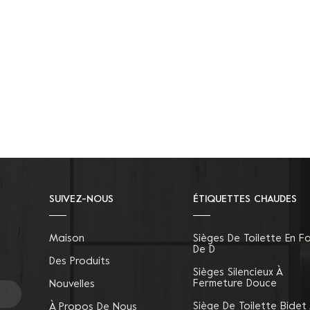
SUIVEZ-NOUS
ÉTIQUETTES CHAUDES
Maison
Sièges De Toilette En F
De D
Des Produits
Sièges Silencieux À
Fermeture Douce
Nouvelles
Siège De Toilette Bidet
À Propos De Nous