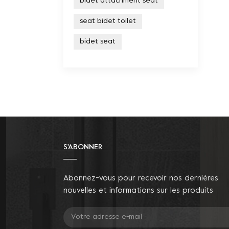
bidet attachment seat
seat bidet toilet
bidet seat
S'ABONNER
Abonnez-vous pour recevoir nos dernières
nouvelles et informations sur les produits