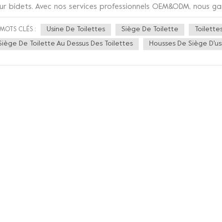
ur bidets. Avec nos services professionnels OEM&ODM, nous ga
rfaitement adapté, répondant aux besoins et préférences uniq
Usine De Toilettes
Siège De Toilette
Toilette
MOTS CLÉS :
lie harmonieusement élégance et fonctionnalité, révolutionnant 
det offrent une gamme de fonctionnalités avancées qui élèvent
Siège De Toilette Au Dessus Des Toilettes
Housses De Siège D'us
un tout nouveau niveau de sophistication. Nos sièges de bidet
mpérature de l'eau réglables, offrant une expérience de nett
éférences. D’une simple pression sur un bouton, vous pouvez pro
mblable à celle d’un spa dans le confort de votre foyer. L'innov
nt équipés de fonctionnalités supplémentaires, de sièges chauf
nservant la conception axée sur le confort et l'utilisation spac
aditionnelle, intégrant des aqueducs intégrés innovants et breve
ctionnalité de nettoyage pratique. À l'Ultime Usine de sièges de 
nt nos principales priorités. Chaque siège est soumis à des tes
rantir sa durabilité et ses performances à long terme. Soyez a
i non seulement améliore votre routine quotidienne, mais qui ré
le de bain avec le meilleur siège de bidet personnalisé selon vo
nfort, d'une propreté et d'une sophistication inégalés avec 
det. Faites confiance à notre expertise et laissez-nous élever 
uveau niveau. Choisissez la perfection. Choisissez-nous.