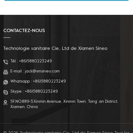
expérience rafraîchissante même dans les endroits les plus
inattendus. Ce bidet portatif est non seulement pratique et
pratique, mais aussi très écologique. Fabriqué à partir de
matériau EVA, c'est un choix respectueux de l'environnement
CONTACTEZ-NOUS
qui réduit votre empreinte carbone. Ainsi, tout en le gardant
propre, vous faites votre part pour protéger notre belle
planète. Alors, que vous exploriez des plages isolées, que vous
Technologie sanitaire Cie., Ltd de Xiamen Sineo
fassiez de la randonnée à travers des montagnes luxuriantes
ou que vous embarquiez pour le road trip de votre vie,
Tél :
+8615880223249
n'oubliez pas d'emporter votre fidèle bidet de voyage Sineo, le
E-mail :
jack@xmsineo.com
compagnon de voyage idéal pour vous aider à rester propre,
Whatsapp :
+8615880223249
frais et prêt. pour votre prochaine aventure. Améliorez votre
jeu d'hygiène de voyage dès aujourd'hui !
Skype :
+8615880223249
5F,NO.889-3,Xinmin Avenue, Xinmin Town, Tong’ an District,
Xiamen, China