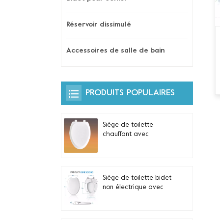
Réservoir dissimulé
Accessoires de salle de bain
PRODUITS POPULAIRES
Siège de toilette
chauffant avec
veilleuse automatique
et commande latérale
intégrée pour toilettes
allongées en forme de
Siège de toilette bidet
V
non électrique avec
double buses
autonettoyantes pour
toilettes allongées