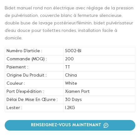
Bidet manuel rond non électrique avec réglage de la pression
de pulvérisation, couvercle blanc à fermeture silencieuse,
double buse de lavage postérieur/féminin, bidet pulvérisateur
d'eau douce pour toilettes rondes, installation facile à
domicile.
Numéro D'article :
S002-B1
Commande (MOQ) :
200
Paiement :
TT
Origine Du Produit :
China
Couleur :
White
Port D'expédition :
Xiamen Port
Délai De Mise En Œuvre :
30 Days
Lester :
1.2KG
RENSEIGNEZ-VOUS MAINTENANT