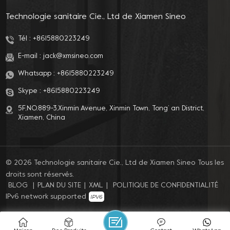
bidet pulvérisateur
l'ensemble, le siège de
d'eau douce pour
toilette à bouton
Technologie sanitaire Cie., Ltd de Xiamen Sineo
toilettes rondes,
présente les
installation facile à
avantages d'une
Tél :
+8615880223249
domicile.
facilité d'utilisation,
E-mail :
jack@xmsineo.com
d'une grande
flexibilité, d'un
Whatsapp :
+8615880223249
contrôle précis,
Skype :
+8615880223249
d'économies d'eau et
d'énergie ainsi qu'une
5F,NO.889-3,Xinmin Avenue, Xinmin Town, Tong’ an District,
installation facile.
Xiamen, China
© 2026 Technologie sanitaire Cie., Ltd de Xiamen Sineo Tous les
droits sont réservés.
BLOG
|
PLAN DU SITE
|
XML
|
POLITIQUE DE CONFIDENTIALITÉ
IPv6 network supported