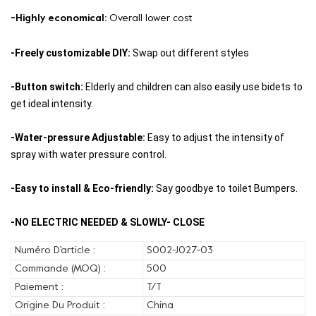
-Highly economical:
Overall lower cost
-Freely customizable DIY:
Swap out different styles
-Button switch:
Elderly and children can also easily use bidets to
get ideal intensity.
-Water-pressure Adjustable:
Easy to adjust the intensity of
spray with water pressure control.
-Easy to install & Eco-friendly:
Say goodbye to toilet Bumpers.
-NO ELECTRIC NEEDED & SLOWLY- CLOSE
Numéro D'article :
S002-J027-03
Commande (MOQ) :
500
Paiement :
T/T
Origine Du Produit :
China