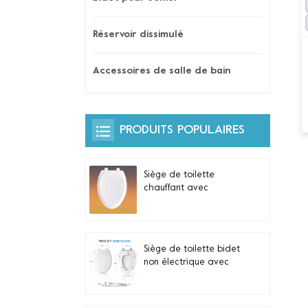
Réservoir dissimulé
Accessoires de salle de bain
PRODUITS POPULAIRES
Siège de toilette
chauffant avec
veilleuse automatique
et commande latérale
intégrée pour toilettes
allongées en forme de
Siège de toilette bidet
V
non électrique avec
double buses
autonettoyantes pour
toilettes allongées