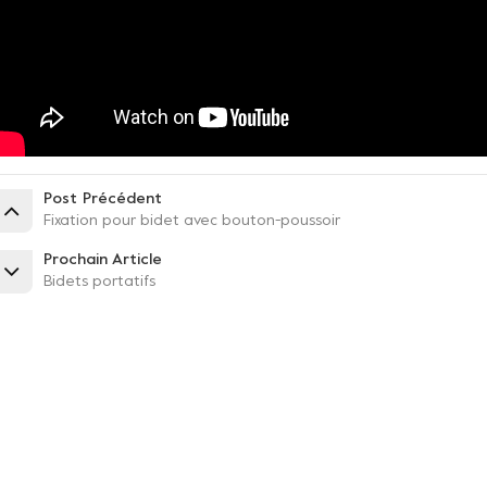
Post Précédent
Fixation pour bidet avec bouton-poussoir
Prochain Article
Bidets portatifs