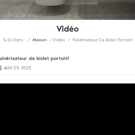
Vidéo
Tu Es Dans :
Pulvérisateur De Bidet Portatif
/
Maison
/
Vidéo
/
ulvérisateur de bidet portatif
AUG 03, 2023