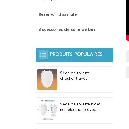
Réservoir dissimulé
Accessoires de salle de bain
PRODUITS POPULAIRES
Siège de toilette
chauffant avec
veilleuse automatique
et commande latérale
intégrée pour toilettes
allongées en forme de
Siège de toilette bidet
V
non électrique avec
double buses
autonettoyantes pour
toilettes allongées