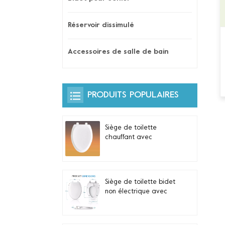
Réservoir dissimulé
Accessoires de salle de bain
PRODUITS POPULAIRES
Siège de toilette
chauffant avec
veilleuse automatique
et commande latérale
intégrée pour toilettes
allongées en forme de
Siège de toilette bidet
V
non électrique avec
double buses
autonettoyantes pour
toilettes allongées