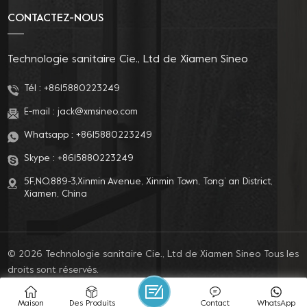
l'alimentation en eau,
friendly experience.
CONTACTEZ-NOUS
du tuyau flexible et du
Never worry about
puits d'inspection.
wasting water again,
our innovative
Technologie sanitaire Cie., Ltd de Xiamen Sineo
technology combines
flowing freshness with
Tél :
+8615880223249
environmental
E-mail :
jack@xmsineo.com
friendliness.
Whatsapp :
+8615880223249
Skype :
+8615880223249
5F,NO.889-3,Xinmin Avenue, Xinmin Town, Tong’ an District,
Xiamen, China
© 2026 Technologie sanitaire Cie., Ltd de Xiamen Sineo Tous les
droits sont réservés.
BLOG
|
PLAN DU SITE
|
XML
|
POLITIQUE DE CONFIDENTIALITÉ
IPv6 network supported
Maison
Des Produits
Contact
WhatsApp