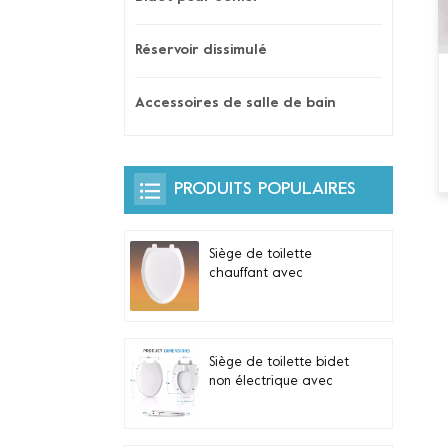
Réservoir dissimulé
Accessoires de salle de bain
PRODUITS POPULAIRES
Siège de toilette
chauffant avec
veilleuse automatique
et commande latérale
intégrée pour toilettes
allongées en forme de
Siège de toilette bidet
V
non électrique avec
double buses
autonettoyantes pour
toilettes allongées