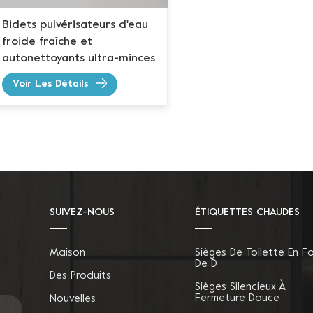
Bidets pulvérisateurs d'eau
froide fraîche et
autonettoyants ultra-minces
Voir Les Détails
SUIVEZ-NOUS
ÉTIQUETTES CHAUDES
Maison
Sièges De Toilette En F
De D
Des Produits
Sièges Silencieux À
Fermeture Douce
Nouvelles