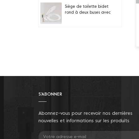
Siège de toilette bidet
rond à deux buses avec
couvercle à fermeture
silencieuse
Quiet-Close Lid
Convenient installation
Handle-controlled
Round Bidet Toilet Seat
Siège de bidet à
bouton en bambou à
double buse pour
toilettes allongées
S'ABONNER
Augmenter la hauteur
du siège Ajouter des
Abonnez-vous pour recevoir nos dernières
accoudoirs Sièges de
nouvelles et informations sur les produits
toilette