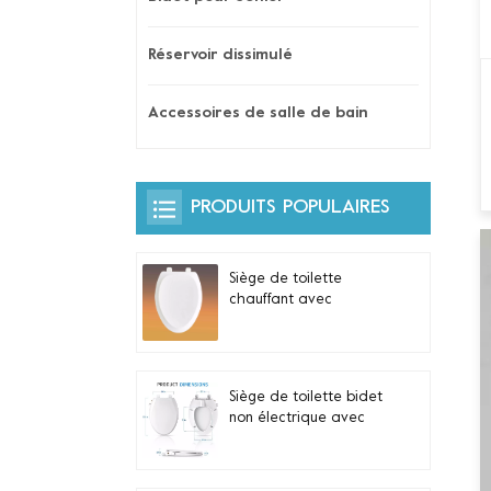
Réservoir dissimulé
Accessoires de salle de bain
PRODUITS POPULAIRES
Siège de toilette
chauffant avec
veilleuse automatique
et commande latérale
intégrée pour toilettes
allongées en forme de
Siège de toilette bidet
V
non électrique avec
double buses
autonettoyantes pour
toilettes allongées