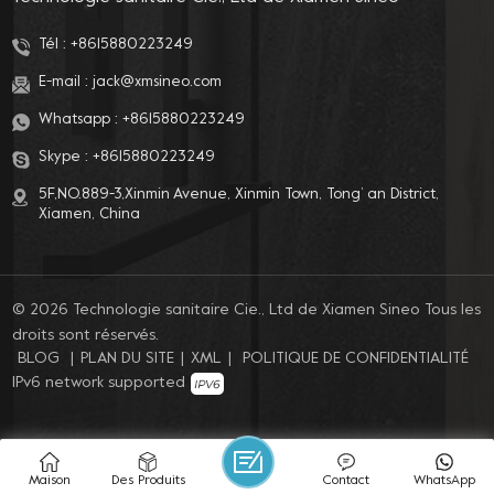
Tél :
+8615880223249
E-mail :
jack@xmsineo.com
Whatsapp :
+8615880223249
Skype :
+8615880223249
5F,NO.889-3,Xinmin Avenue, Xinmin Town, Tong’ an District,
Xiamen, China
© 2026 Technologie sanitaire Cie., Ltd de Xiamen Sineo Tous les
droits sont réservés.
BLOG
|
PLAN DU SITE
|
XML
|
POLITIQUE DE CONFIDENTIALITÉ
IPv6 network supported
Maison
Des Produits
Contact
WhatsApp